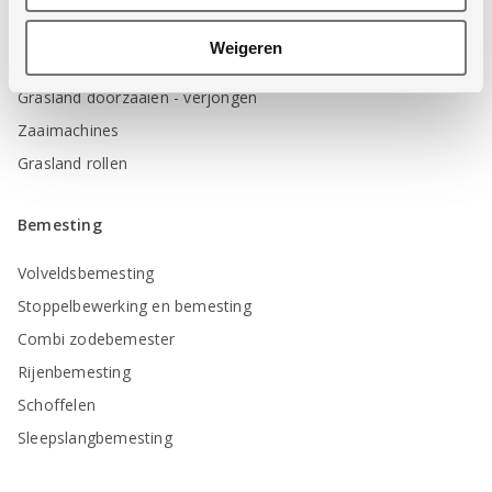
Grasland beluchten
Weigeren
Wiedeg en frontwiedeg
Grasland doorzaaien - verjongen
Zaaimachines
Grasland rollen
Bemesting
Volveldsbemesting
Stoppelbewerking en bemesting
Combi zodebemester
Rijenbemesting
Schoffelen
Sleepslangbemesting