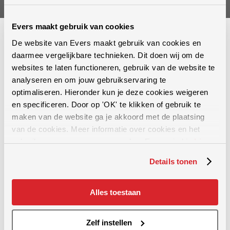
Evers maakt gebruik van cookies
De website van Evers maakt gebruik van cookies en
daarmee vergelijkbare technieken. Dit doen wij om de
websites te laten functioneren, gebruik van de website te
analyseren en om jouw gebruikservaring te
Al meer dan 60 jaar bieden wij oplossingen op het gebied van
optimaliseren. Hieronder kun je deze cookies weigeren
bodembewerking, mestinwerking en graslandonderhoud.
en specificeren. Door op 'OK' te klikken of gebruik te
maken van de website ga je akkoord met de plaatsing
van de cookies. Meer informatie over cookies en het
gebruik van persoonsgegevens door Evers vind je
hier
.
Details tonen
Graslandverzorging
Alles toestaan
Bodemverdichting opheffen
Groenbemester inwerken
Zelf instellen
Stoppelbewerking