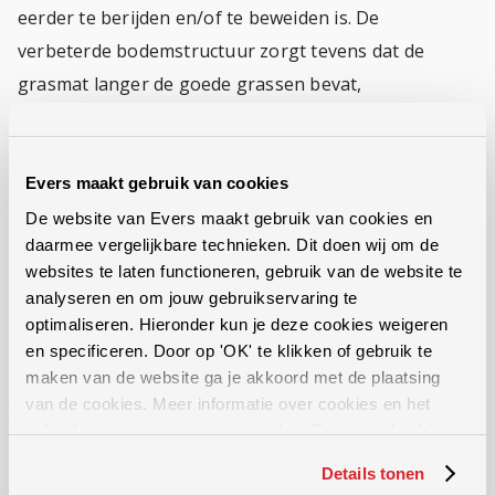
eerder te berijden en/of te beweiden is. De
verbeterde bodemstructuur zorgt tevens dat de
grasmat langer de goede grassen bevat,
waardoor het (relatief dure) opnieuw inzaaien uit te
stellen is, of zelfs helemaal achterwege kan blijven.
Evers maakt gebruik van cookies
De graslandwoeler snijdt door de graszode, heft met
De website van Evers maakt gebruik van cookies en
de woelertand de bodemverdichting op en drukt de
daarmee vergelijkbare technieken. Dit doen wij om de
websites te laten functioneren, gebruik van de website te
open snede (waar de woelertand doorheen is gegaan)
analyseren en om jouw gebruikservaring te
weer dicht met de rol. Zo breekt de woelertand de
optimaliseren. Hieronder kun je deze cookies weigeren
verdichting open terwijl de graszode intact blijft.
en specificeren. Door op 'OK' te klikken of gebruik te
maken van de website ga je akkoord met de plaatsing
Evers penetrometer
van de cookies. Meer informatie over cookies en het
gebruik van persoonsgegevens door Evers vind je
hier
.
Check met de Evers penetrometer op welke diepte de
Details tonen
bodemverdichting zit. Bekijk de video.