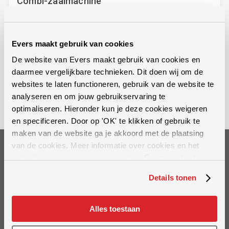
Combi-zaaimachine
Combi-zaaimachine: voor het doorzaaien van grasland en
inzaaien van akkerland
Evers maakt gebruik van cookies
Bekijk machine
De website van Evers maakt gebruik van cookies en
daarmee vergelijkbare technieken. Dit doen wij om de
websites te laten functioneren, gebruik van de website te
analyseren en om jouw gebruikservaring te
optimaliseren. Hieronder kun je deze cookies weigeren
en specificeren. Door op 'OK' te klikken of gebruik te
maken van de website ga je akkoord met de plaatsing
van de cookies. Meer informatie over cookies en het
Op de hoogte blijven?
gebruik van persoonsgegevens door Evers vind je
hier
.
Schrijf je in voor onze nieuwsbrief
Details tonen
Alles toestaan