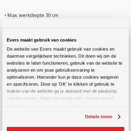
• Max. werkdiepte 30 cm
• Monteerbare aanspanning naar keuze
• Afzonderlijk hydraulisch opgehangen elementen
Evers maakt gebruik van cookies
voor optimale bodemaanpassing
De website van Evers maakt gebruik van cookies en
• Dubbele mestuitlopen. Tweede in hoogte
daarmee vergelijkbare technieken. Dit doen wij om de
verstelbare mestuitloop
websites te laten functioneren, gebruik van de website te
• Vaste tanden met 19 cm ganzevoetbeitels
analyseren en om jouw gebruikservaring te
• Hydraulische steenbeveiliging
optimaliseren. Hieronder kun je deze cookies weigeren
en specificeren. Door op 'OK' te klikken of gebruik te
• Gladde snijschijf
maken van de website ga je akkoord met de plaatsing
• 3-delig hydraulisch opklapbaar frame
van de cookies. Meer informatie over cookies en het
• Standaard in V-vorm
gebruik van persoonsgegevens door Evers vind je
hier
.
• Standaard met Vogelsang Dosimat mestverdeler
Details tonen
• Optimale slanggeleiding
• Standaard voorzien van reflectoren met LED-