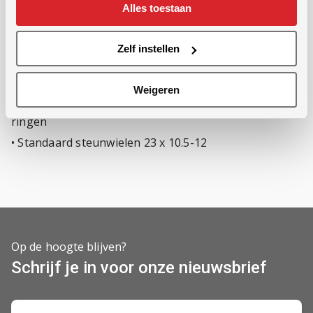
Alles toestaan
verlichting (achterkant)
• Transporthoogte 360 m (bij modellen met 9 meter
Zelf instellen
werkbreedte)
• Mestslangen Ø 50 mm
Weigeren
• Standaard naloper Buizenrol 36 cm met U-profiel
ringen
• Standaard steunwielen 23 x 10.5-12
Op de hoogte blijven?
Schrijf je in voor onze nieuwsbrief