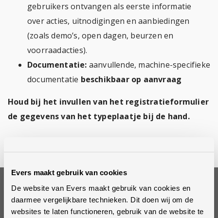
gebruikers ontvangen als eerste informatie
over acties, uitnodigingen en aanbiedingen
(zoals demo’s, open dagen, beurzen en
voorraadacties).
Documentatie:
aanvullende, machine-specifieke
documentatie
beschikbaar op aanvraag
Houd bij het invullen van het registratieformulier
de gegevens van het typeplaatje bij de hand.
Registreer uw Evers machine via deze link!
Evers maakt gebruik van cookies
De website van Evers maakt gebruik van cookies en
Op de hoogte blijven?
daarmee vergelijkbare technieken. Dit doen wij om de
Schrijf je in voor onze nieuwsbrief
websites te laten functioneren, gebruik van de website te