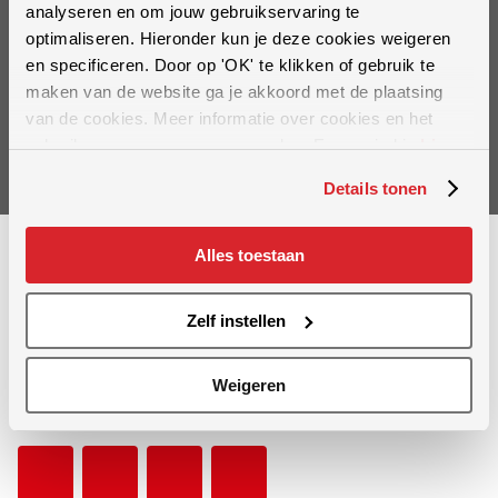
analyseren en om jouw gebruikservaring te
optimaliseren. Hieronder kun je deze cookies weigeren
en specificeren. Door op 'OK' te klikken of gebruik te
maken van de website ga je akkoord met de plaatsing
van de cookies. Meer informatie over cookies en het
Inschrijven
gebruik van persoonsgegevens door Evers vind je
hier
.
Details tonen
Alles toestaan
Zelf instellen
Al meer dan 60 jaar bieden wij oplossingen op het gebied van
Weigeren
bodembewerking, mestinwerking en graslandonderhoud.