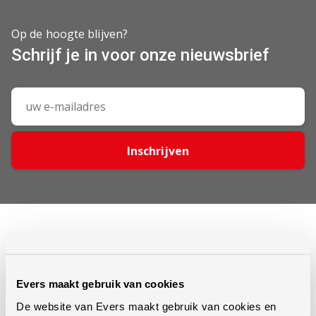
Op de hoogte blijven?
Schrijf je in voor onze nieuwsbrief
Inschrijven
Evers maakt gebruik van cookies
Al meer dan 60 jaar bieden wij oplossingen op het gebied van
De website van Evers maakt gebruik van cookies en
bodembewerking, mestinwerking en graslandonderhoud.