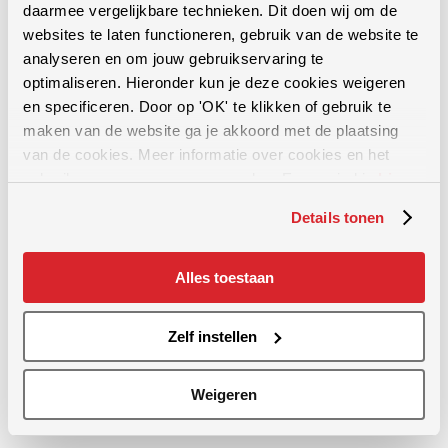
daarmee vergelijkbare technieken. Dit doen wij om de
websites te laten functioneren, gebruik van de website te
analyseren en om jouw gebruikservaring te
optimaliseren. Hieronder kun je deze cookies weigeren
en specificeren. Door op 'OK' te klikken of gebruik te
maken van de website ga je akkoord met de plaatsing
Graslandverzorging
van de cookies. Meer informatie over cookies en het
gebruik van persoonsgegevens door Evers vind je
hier
.
Bodemverdichting opheffen
Details tonen
Groenbemester inwerken
Stoppelbewerking
Alles toestaan
Grasland beluchten
Wiedeg en frontwiedeg
Zelf instellen
Grasland doorzaaien - verjongen
Zaaimachines
Weigeren
Grasland rollen