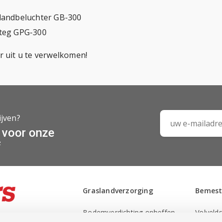
landbeluchter GB-300
nteg GPG-300
r uit u te verwelkomen!
ijven?
n voor onze
f
Graslandverzorging
Bemest
Bodemverdichting opheffen
Volveld
ieden wij oplossingen