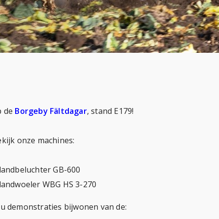
p de
Borgeby Fältdagar
, stand E179!
kijk onze machines:
landbeluchter GB-600
slandwoeler WBG HS 3-270
u demonstraties bijwonen van de: