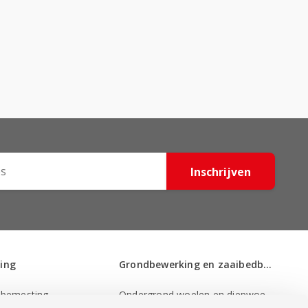
Inschrijven
ing
Grondbewerking en zaaibedbereiding
Ondergrond woelen en diepwoelen
sbemesting