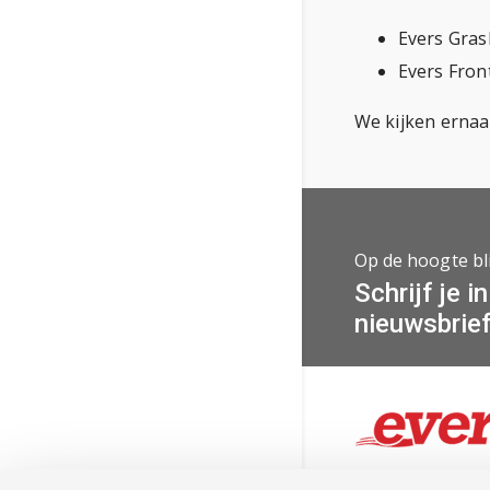
Evers Gras
Evers Fro
We kijken ernaa
Op de hoogte bl
Schrijf je i
nieuwsbrie
Al meer dan 60 jaar b