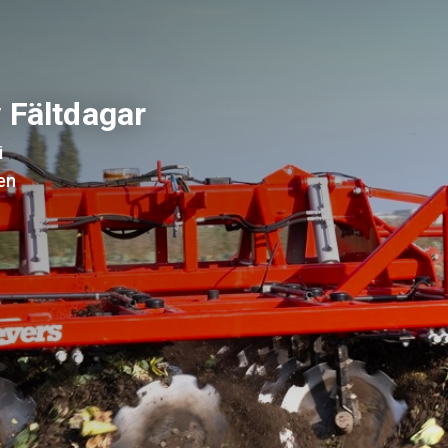
 Fältdagar
i
en