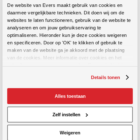
De website van Evers maakt gebruik van cookies en
daarmee vergelijkbare technieken. Dit doen wij om de
Al meer dan 60 jaar bieden wij oplossingen op het gebied van
bodembewerking, mestinwerking en graslandonderhoud.
websites te laten functioneren, gebruik van de website te
analyseren en om jouw gebruikservaring te
optimaliseren. Hieronder kun je deze cookies weigeren
en specificeren. Door op 'OK' te klikken of gebruik te
maken van de website ga je akkoord met de plaatsing
van de cookies. Meer informatie over cookies en het
Graslandverzorging
gebruik van persoonsgegevens door Evers vind je
hier
.
Details tonen
Bodemverdichting opheffen
Groenbemester inwerken
Alles toestaan
Stoppelbewerking
Grasland beluchten
Zelf instellen
Wiedeg en frontwiedeg
Grasland doorzaaien - verjongen
Weigeren
Zaaimachines